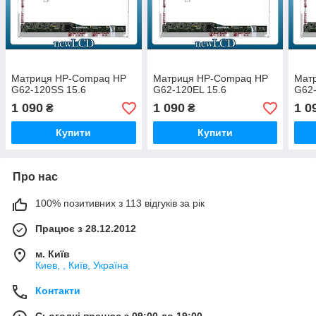
Матриця HP-Compaq HP
Матриця HP-Compaq HP
Мат
G62-120SS 15.6
G62-120EL 15.6
G62-
1 090
1 090
1 0
₴
₴
Купити
Купити
Про нас
100% позитивних з 113 відгуків за рік
Працює з 28.12.2012
м. Київ
Киев, , Київ, Україна
Контакти