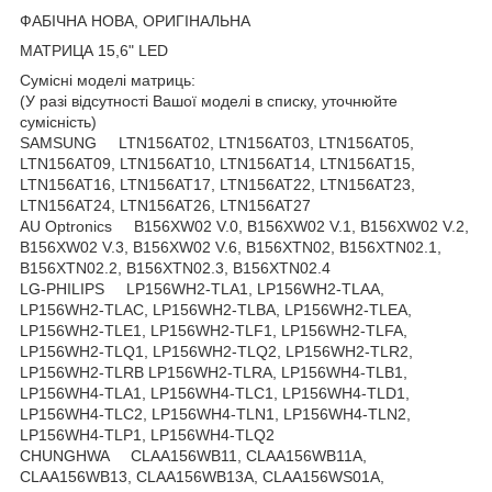
ФАБІЧНА НОВА, ОРИГІНАЛЬНА
МАТРИЦА 15,6" LED
Сумісні моделі матриць:
(У разі відсутності Вашої моделі в списку, уточнюйте
сумісність)
SAMSUNG LTN156AT02, LTN156AT03, LTN156AT05,
LTN156AT09, LTN156AT10, LTN156AT14, LTN156AT15,
LTN156AT16, LTN156AT17, LTN156AT22, LTN156AT23,
LTN156AT24, LTN156AT26, LTN156AT27
AU Optronics B156XW02 V.0, B156XW02 V.1, B156XW02 V.2,
B156XW02 V.3, B156XW02 V.6, B156XTN02, B156XTN02.1,
B156XTN02.2, B156XTN02.3, B156XTN02.4
LG-PHILIPS LP156WH2-TLA1, LP156WH2-TLAA,
LP156WH2-TLAC, LP156WH2-TLBA, LP156WH2-TLEA,
LP156WH2-TLE1, LP156WH2-TLF1, LP156WH2-TLFA,
LP156WH2-TLQ1, LP156WH2-TLQ2, LP156WH2-TLR2,
LP156WH2-TLRB LP156WH2-TLRA, LP156WH4-TLB1,
LP156WH4-TLA1, LP156WH4-TLC1, LP156WH4-TLD1,
LP156WH4-TLC2, LP156WH4-TLN1, LP156WH4-TLN2,
LP156WH4-TLP1, LP156WH4-TLQ2
CHUNGHWA CLAA156WB11, CLAA156WB11A,
CLAA156WB13, CLAA156WB13A, CLAA156WS01A,