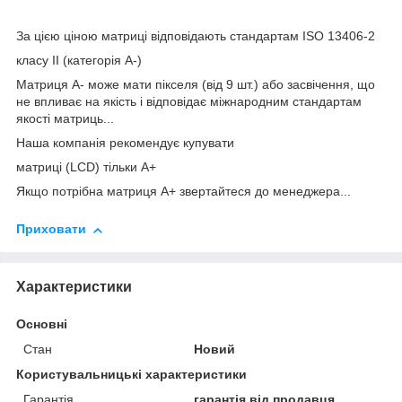
За цією ціною матриці відповідають стандартам ISO 13406-2
класу II (категорія А-)
Матриця А- може мати пікселя (від 9 шт.) або засвічення, що
не впливає на якість і відповідає міжнародним стандартам
якості матриць...
Наша компанія рекомендує купувати
матриці (LCD) тільки А+
Якщо потрібна матриця А+ звертайтеся до менеджера...
Приховати
Характеристики
Основні
Стан
Новий
Користувальницькі характеристики
Гарантія
гарантія від продавця