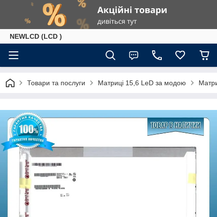
NEWLCD (LCD )
Товари та послуги
Матриці 15,6 LeD за модою
Матр