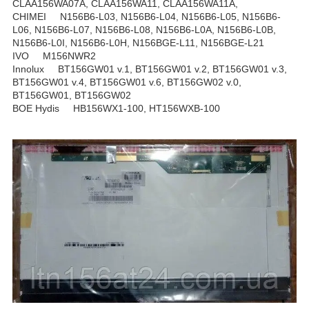
CLAA156WA07A, CLAA156WA11, CLAA156WA11A,
CHIMEI N156B6-L03, N156B6-L04, N156B6-L05, N156B6-
L06, N156B6-L07, N156B6-L08, N156B6-L0A, N156B6-L0B,
N156B6-L0I, N156B6-L0H, N156BGE-L11, N156BGE-L21
IVO M156NWR2
Innolux BT156GW01 v.1, BT156GW01 v.2, BT156GW01 v.3,
BT156GW01 v.4, BT156GW01 v.6, BT156GW02 v.0,
BT156GW01, BT156GW02
BOE Hydis HB156WX1-100, HT156WXB-100