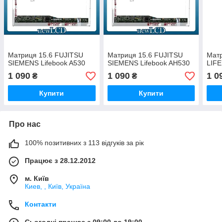
Матриця 15.6 FUJITSU
Матриця 15.6 FUJITSU
Матр
SIEMENS Lifebook A530
SIEMENS Lifebook AH530
LIFE
1 090
1 090
1 0
₴
₴
Купити
Купити
Про нас
100% позитивних з 113 відгуків за рік
Працює з 28.12.2012
м. Київ
Киев, , Київ, Україна
Контакти