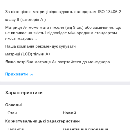
За цією ціною матриці відповідають стандартам ISO 13406-2
класу II (категорія А-)
Матриця А- може мати пікселя (від 9 шт.) або засвічення, що
не впливає на якість і відповідає міжнародним стандартам
якості матриць...
Наша компанія рекомендує купувати
матриці (LCD) тільки А+
Якщо потрібна матриця А+ звертайтеся до менеджера...
Приховати
Характеристики
Основні
Стан
Новий
Користувальницькі характеристики
Гарантія
гарантія від продавця