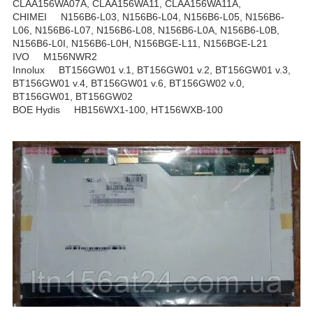
CLAA156WA07A, CLAA156WA11, CLAA156WA11A,
CHIMEI N156B6-L03, N156B6-L04, N156B6-L05, N156B6-
L06, N156B6-L07, N156B6-L08, N156B6-L0A, N156B6-L0B,
N156B6-L0I, N156B6-L0H, N156BGE-L11, N156BGE-L21
IVO M156NWR2
Innolux BT156GW01 v.1, BT156GW01 v.2, BT156GW01 v.3,
BT156GW01 v.4, BT156GW01 v.6, BT156GW02 v.0,
BT156GW01, BT156GW02
BOE Hydis HB156WX1-100, HT156WXB-100