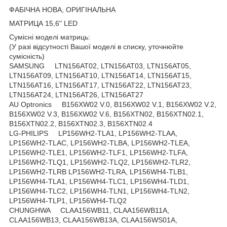
ФАБІЧНА НОВА, ОРИГІНАЛЬНА
МАТРИЦА 15,6" LED
Сумісні моделі матриць:
(У разі відсутності Вашої моделі в списку, уточнюйте
сумісність)
SAMSUNG LTN156AT02, LTN156AT03, LTN156AT05,
LTN156AT09, LTN156AT10, LTN156AT14, LTN156AT15,
LTN156AT16, LTN156AT17, LTN156AT22, LTN156AT23,
LTN156AT24, LTN156AT26, LTN156AT27
AU Optronics B156XW02 V.0, B156XW02 V.1, B156XW02 V.2,
B156XW02 V.3, B156XW02 V.6, B156XTN02, B156XTN02.1,
B156XTN02.2, B156XTN02.3, B156XTN02.4
LG-PHILIPS LP156WH2-TLA1, LP156WH2-TLAA,
LP156WH2-TLAC, LP156WH2-TLBA, LP156WH2-TLEA,
LP156WH2-TLE1, LP156WH2-TLF1, LP156WH2-TLFA,
LP156WH2-TLQ1, LP156WH2-TLQ2, LP156WH2-TLR2,
LP156WH2-TLRB LP156WH2-TLRA, LP156WH4-TLB1,
LP156WH4-TLA1, LP156WH4-TLC1, LP156WH4-TLD1,
LP156WH4-TLC2, LP156WH4-TLN1, LP156WH4-TLN2,
LP156WH4-TLP1, LP156WH4-TLQ2
CHUNGHWA CLAA156WB11, CLAA156WB11A,
CLAA156WB13, CLAA156WB13A, CLAA156WS01A,