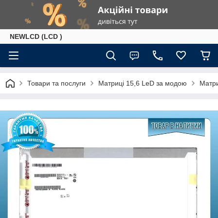
NEWLCD (LCD )
Товари та послуги
Матриці 15,6 LeD за модою
Матри