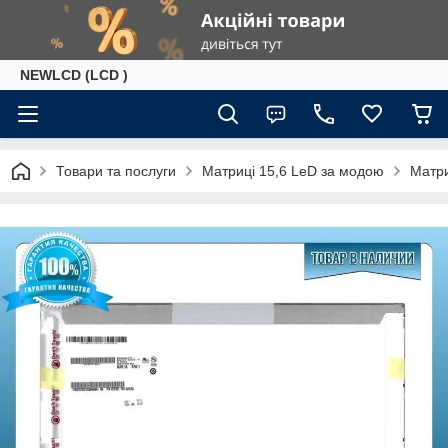
NEWLCD (LCD )
Товари та послуги
Матриці 15,6 LeD за модою
Матри