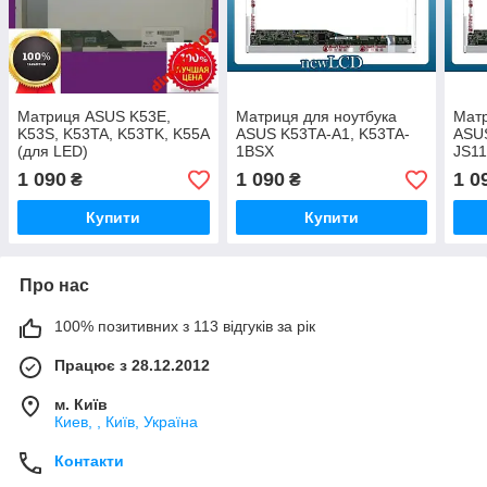
Матриця ASUS K53E,
Матриця для ноутбука
Матр
K53S, K53TA, K53TK, K55A
ASUS K53TA-A1, K53TA-
ASU
(для LED)
1BSX
JS1
1 090
1 090
1 0
₴
₴
Купити
Купити
Про нас
100% позитивних з 113 відгуків за рік
Працює з 28.12.2012
м. Київ
Киев, , Київ, Україна
Контакти