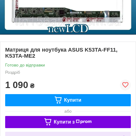
Матриця для ноутбука ASUS K53TA-FF11,
K53TA-ME2
Готово до відправки
Роздріб
1 090
₴
Купити
або
Купити з