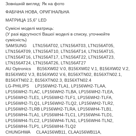
Зовнішній вигляд: Як на фото
ФАБІЧНА НОВА, ОРИГІНАЛЬНА
МАТРИЦА 15,6" LED
Сумісні моделі матриць:
(У разі відсутності Вашої моделі в списку, уточнюйте
сумісність)
SAMSUNG LTN156AT02, LTN156AT03, LTN156AT05,
LTN156AT09, LTN156AT10, LTN156AT14, LTN156AT15,
LTN156AT16, LTN156AT17, LTN156AT22, LTN156AT23,
LTN156AT24, LTN156AT26, LTN156AT27
AU Optronics B156XW02 V.0, B156XW02 V.1, B156XW02 V.2,
B156XW02 V.3, B156XW02 V.6, B156XTN02, B156XTN02.1,
B156XTN02.2, B156XTN02.3, B156XTN02.4
LG-PHILIPS LP156WH2-TLA1, LP156WH2-TLAA,
LP156WH2-TLAC, LP156WH2-TLBA, LP156WH2-TLEA,
LP156WH2-TLE1, LP156WH2-TLF1, LP156WH2-TLFA,
LP156WH2-TLQ1, LP156WH2-TLQ2, LP156WH2-TLR2,
LP156WH2-TLRB LP156WH2-TLRA, LP156WH4-TLB1,
LP156WH4-TLA1, LP156WH4-TLC1, LP156WH4-TLD1,
LP156WH4-TLC2, LP156WH4-TLN1, LP156WH4-TLN2,
LP156WH4-TLP1, LP156WH4-TLQ2
CHUNGHWA CLAA156WB11, CLAA156WB11A,