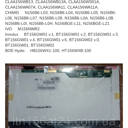
CLAA156WB13, CLAA156WB13A, CLAA156WS01A,
CLAA156WA07A, CLAA156WA11, CLAA156WA11A,
CHIMEI N156B6-L03, N156B6-L04, N156B6-L05, N156B6-
L06, N156B6-L07, N156B6-L08, N156B6-L0A, N156B6-L0B,
N156B6-L0I, N156B6-L0H, N156BGE-L11, N156BGE-L21
IVO M156NWR2
Innolux BT156GW01 v.1, BT156GW01 v.2, BT156GW01 v.3,
BT156GW01 v.4, BT156GW01 v.6, BT156GW02 v.0,
BT156GW01, BT156GW02
BOE Hydis HB156WX1-100, HT156WXB-100