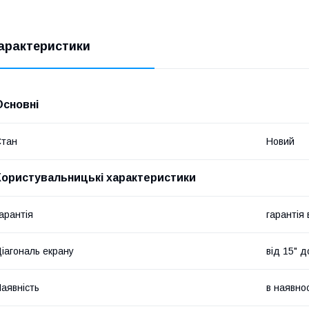
арактеристики
Основні
Стан
Новий
Користувальницькі характеристики
арантія
гарантія
іагональ екрану
від 15" д
аявність
в наявнос