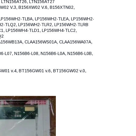
, LTN156AT26, LTN156AT27
W02 V.3, B156XW02 V.6, B156XTN02,
LP156WH2-TLBA, LP156WH2-TLEA, LP156WH2-
H2-TLQ2, LP156WH2-TLR2, LP156WH2-TLRB
1, LP156WH4-TLD1, LP156WH4-TLC2,
Q2
56WB13A, CLAA156WS01A, CLAA156WA07A,
-L07, N156B6-L08, N156B6-L0A, N156B6-L0B,
W01 v.4, BT156GW01 v.6, BT156GW02 v.0,