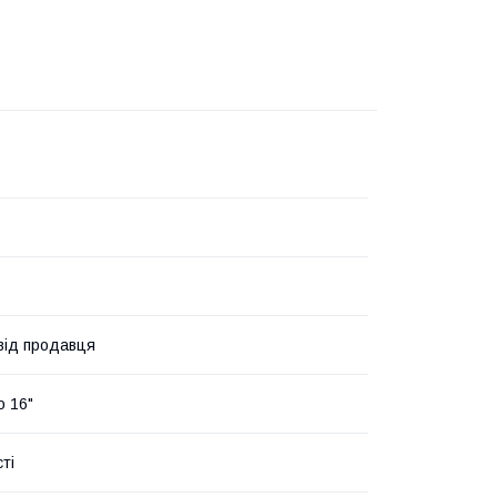
 від продавця
о 16"
ті