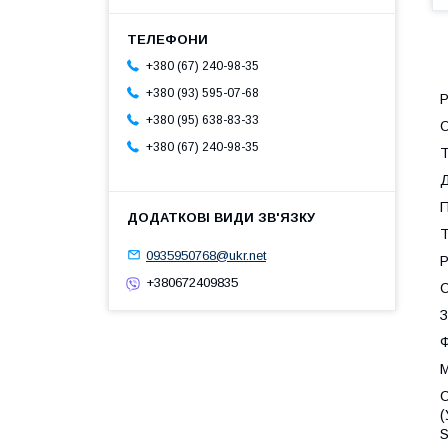
+380 (67) 240-98-35
+380 (93) 595-07-68
Р
+380 (95) 638-83-33
+380 (67) 240-98-35
Т
Д
П
Т
0935950768@ukr.net
Р
+380672409835
С
З
М
С
(