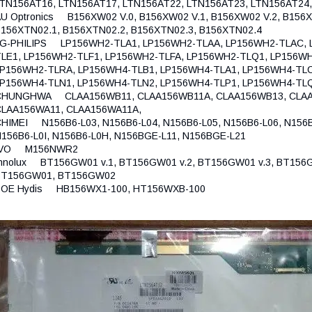
TN156AT16, LTN156AT17, LTN156AT22, LTN156AT23, LTN156AT24
U Optronics B156XW02 V.0, B156XW02 V.1, B156XW02 V.2, B156X
156XTN02.1, B156XTN02.2, B156XTN02.3, B156XTN02.4
LG-PHILIPS LP156WH2-TLA1, LP156WH2-TLAA, LP156WH2-TLAC, 
LE1, LP156WH2-TLF1, LP156WH2-TLFA, LP156WH2-TLQ1, LP156W
P156WH2-TLRA, LP156WH4-TLB1, LP156WH4-TLA1, LP156WH4-TLC
LP156WH4-TLN1, LP156WH4-TLN2, LP156WH4-TLP1, LP156WH4-TL
CHUNGHWA CLAA156WB11, CLAA156WB11A, CLAA156WB13, CLAA1
CLAA156WA11, CLAA156WA11A,
HIMEI N156B6-L03, N156B6-L04, N156B6-L05, N156B6-L06, N156B6
156B6-L0I, N156B6-L0H, N156BGE-L11, N156BGE-L21
IVO M156NWR2
nnolux BT156GW01 v.1, BT156GW01 v.2, BT156GW01 v.3, BT156G
BT156GW01, BT156GW02
BOE Hydis HB156WX1-100, HT156WXB-100