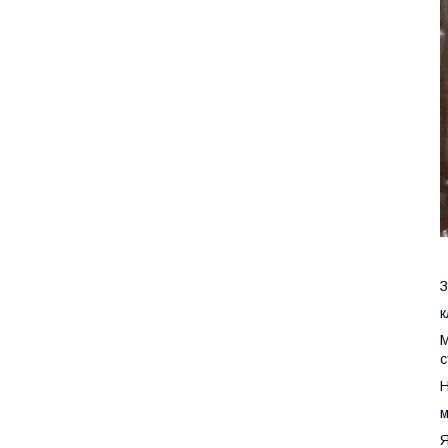
З
к
М
с
Н
м
Я