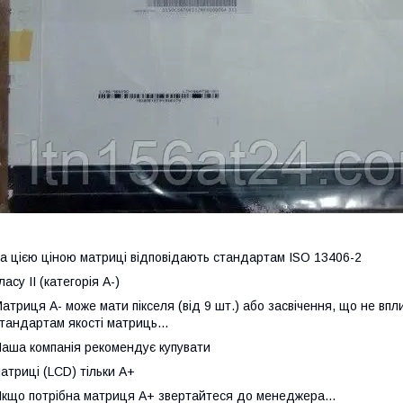
а цією ціною матриці відповідають стандартам ISO 13406-2
ласу II (категорія А-)
атриця А- може мати пікселя (від 9 шт.) або засвічення, що не впл
тандартам якості матриць...
аша компанія рекомендує купувати
атриці (LCD) тільки А+
кщо потрібна матриця А+ звертайтеся до менеджера...