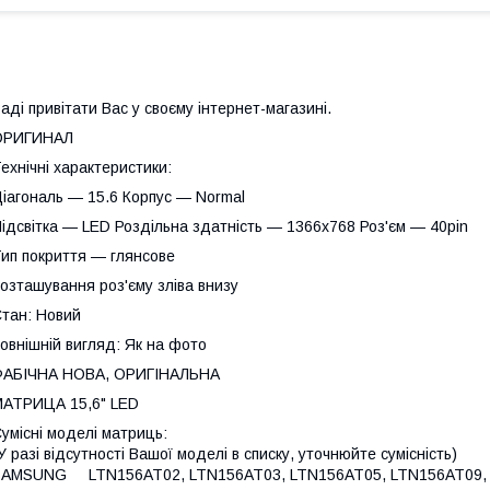
аді привітати Вас у своєму інтернет-магазині.
ОРИГИНАЛ
ехнічні характеристики:
іагональ — 15.6 Корпус — Normal
ідсвітка — LED Роздільна здатність — 1366х768 Роз'єм — 40pin
ип покриття — глянсове
озташування роз'єму зліва внизу
тан: Новий
овнішній вигляд: Як на фото
ФАБІЧНА НОВА, ОРИГІНАЛЬНА
АТРИЦА 15,6" LED
умісні моделі матриць:
У разі відсутності Вашої моделі в списку, уточнюйте сумісність)
SAMSUNG LTN156AT02, LTN156AT03, LTN156AT05, LTN156AT09, 