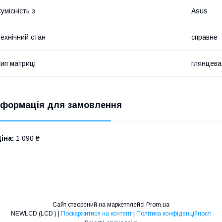
умісність з
Asus
ехнічний стан
справне
ип матриці
глянцева
нформація для замовлення
іна:
1 090 ₴
Сайт створений на маркетплейсі
Prom.ua
NEWLCD (LCD ) |
Поскаржитися на контент
|
Політика конфіденційності