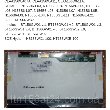
CLAA156WA07A, CLAA156WA11, CLAA156WA11A,
CHIMEI N156B6-L03, N156B6-L04, N156B6-L05, N156B6-
L06, N156B6-L07, N156B6-L08, N156B6-L0A, N156B6-L0B,
N156B6-L0I, N156B6-L0H, N156BGE-L11, N156BGE-L21
IVO M156NWR2
Innolux BT156GW01 v.1, BT156GW01 v.2, BT156GW01 v.3,
BT156GW01 v.4, BT156GW01 v.6, BT156GW02 v.0,
BT156GW01, BT156GW02
BOE Hydis HB156WX1-100, HT156WXB-100