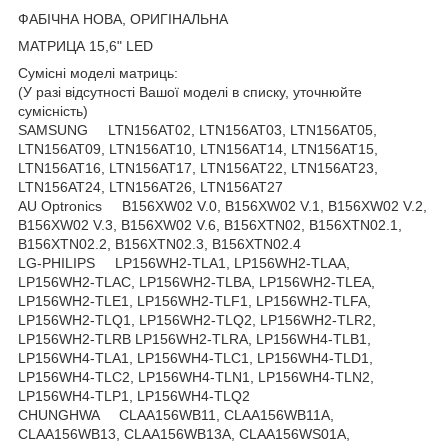
ФАБІЧНА НОВА, ОРИГІНАЛЬНА
МАТРИЦА 15,6" LED
Сумісні моделі матриць:
(У разі відсутності Вашої моделі в списку, уточнюйте
сумісність)
SAMSUNG LTN156AT02, LTN156AT03, LTN156AT05,
LTN156AT09, LTN156AT10, LTN156AT14, LTN156AT15,
LTN156AT16, LTN156AT17, LTN156AT22, LTN156AT23,
LTN156AT24, LTN156AT26, LTN156AT27
AU Optronics B156XW02 V.0, B156XW02 V.1, B156XW02 V.2,
B156XW02 V.3, B156XW02 V.6, B156XTN02, B156XTN02.1,
B156XTN02.2, B156XTN02.3, B156XTN02.4
LG-PHILIPS LP156WH2-TLA1, LP156WH2-TLAA,
LP156WH2-TLAC, LP156WH2-TLBA, LP156WH2-TLEA,
LP156WH2-TLE1, LP156WH2-TLF1, LP156WH2-TLFA,
LP156WH2-TLQ1, LP156WH2-TLQ2, LP156WH2-TLR2,
LP156WH2-TLRB LP156WH2-TLRA, LP156WH4-TLB1,
LP156WH4-TLA1, LP156WH4-TLC1, LP156WH4-TLD1,
LP156WH4-TLC2, LP156WH4-TLN1, LP156WH4-TLN2,
LP156WH4-TLP1, LP156WH4-TLQ2
CHUNGHWA CLAA156WB11, CLAA156WB11A,
CLAA156WB13, CLAA156WB13A, CLAA156WS01A,