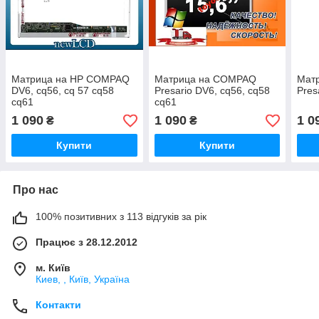
Матрица на HP COMPAQ
Матрица на COMPAQ
Мат
DV6, cq56, cq 57 cq58
Presario DV6, cq56, cq58
Pres
cq61
cq61
1 090
1 090
1 0
₴
₴
Купити
Купити
Про нас
100% позитивних з 113 відгуків за рік
Працює з 28.12.2012
м. Київ
Киев, , Київ, Україна
Контакти