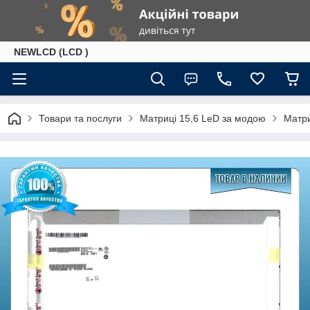
NEWLCD (LCD )
Товари та послуги
Матриці 15,6 LeD за модою
Матри