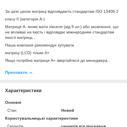
За цією ціною матриці відповідають стандартам ISO 13406-2
класу II (категорія А-)
Матриця А- може мати пікселя (від 9 шт.) або засвічення, що
не впливає на якість і відповідає міжнародним стандартам
якості матриць...
Наша компанія рекомендує купувати
матриці (LCD) тільки А+
Якщо потрібна матриця А+ звертайтеся до менеджера...
Приховати
Характеристики
Основні
Стан
Новий
Користувальницькі характеристики
Гарантія
гарантія від продавця