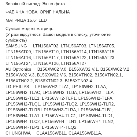
Зовнішній вигляд: Як на фото
ФАБІЧНА НОВА, ОРИГІНАЛЬНА
МАТРИЦА 15,6" LED
Сумісні моделі матриць:
(У разі відсутності Вашої моделі в списку, уточнюйте
сумісність)
SAMSUNG LTN156AT02, LTN156AT03, LTN156AT05,
LTN156AT09, LTN156AT10, LTN156AT14, LTN156AT15,
LTN156AT16, LTN156AT17, LTN156AT22, LTN156AT23,
LTN156AT24, LTN156AT26, LTN156AT27
AU Optronics B156XW02 V.0, B156XW02 V.1, B156XW02 V.2,
B156XW02 V.3, B156XW02 V.6, B156XTN02, B156XTN02.1,
B156XTN02.2, B156XTN02.3, B156XTN02.4
LG-PHILIPS LP156WH2-TLA1, LP156WH2-TLAA,
LP156WH2-TLAC, LP156WH2-TLBA, LP156WH2-TLEA,
LP156WH2-TLE1, LP156WH2-TLF1, LP156WH2-TLFA,
LP156WH2-TLQ1, LP156WH2-TLQ2, LP156WH2-TLR2,
LP156WH2-TLRB LP156WH2-TLRA, LP156WH4-TLB1,
LP156WH4-TLA1, LP156WH4-TLC1, LP156WH4-TLD1,
LP156WH4-TLC2, LP156WH4-TLN1, LP156WH4-TLN2,
LP156WH4-TLP1, LP156WH4-TLQ2
CHUNGHWA CLAA156WB11, CLAA156WB11A,