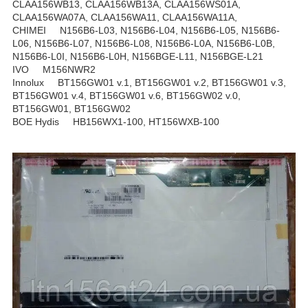
CLAA156WB13, CLAA156WB13A, CLAA156WS01A,
CLAA156WA07A, CLAA156WA11, CLAA156WA11A,
CHIMEI N156B6-L03, N156B6-L04, N156B6-L05, N156B6-
L06, N156B6-L07, N156B6-L08, N156B6-L0A, N156B6-L0B,
N156B6-L0I, N156B6-L0H, N156BGE-L11, N156BGE-L21
IVO M156NWR2
Innolux BT156GW01 v.1, BT156GW01 v.2, BT156GW01 v.3,
BT156GW01 v.4, BT156GW01 v.6, BT156GW02 v.0,
BT156GW01, BT156GW02
BOE Hydis HB156WX1-100, HT156WXB-100