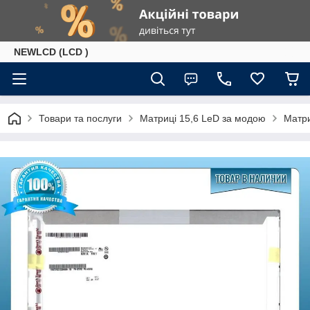
NEWLCD (LCD )
Товари та послуги
Матриці 15,6 LeD за модою
Матр