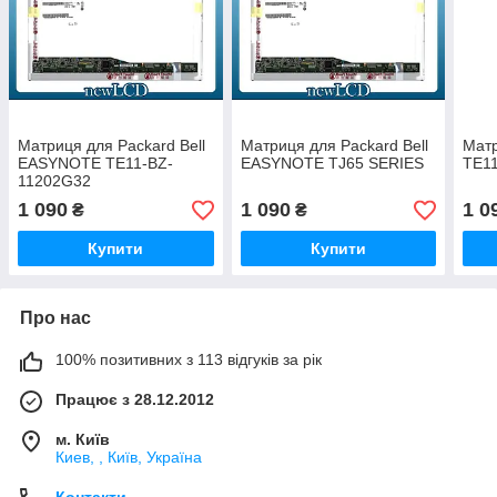
Матриця для Packard Bell
Матриця для Packard Bell
Мат
EASYNOTE TE11-BZ-
EASYNOTE TJ65 SERIES
TE11
11202G32
1 090
1 090
1 0
₴
₴
Купити
Купити
Про нас
100% позитивних з 113 відгуків за рік
Працює з 28.12.2012
м. Київ
Киев, , Київ, Україна