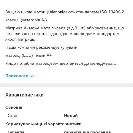
За цією ціною матриці відповідають стандартам ISO 13406-2
класу II (категорія А-)
Матриця А- може мати пікселя (від 9 шт.) або засвічення, що
не впливає на якість і відповідає міжнародним стандартам
якості матриць...
Наша компанія рекомендує купувати
матриці (LCD) тільки А+
Якщо потрібна матриця А+ звертайтеся до менеджера...
Приховати
Характеристики
Основні
Стан
Новий
Користувальницькі характеристики
Гарантія
гарантія від продавця