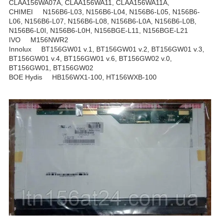
CLAA156WA07A, CLAA156WA11, CLAA156WA11A,
CHIMEI N156B6-L03, N156B6-L04, N156B6-L05, N156B6-
L06, N156B6-L07, N156B6-L08, N156B6-L0A, N156B6-L0B,
N156B6-L0I, N156B6-L0H, N156BGE-L11, N156BGE-L21
IVO M156NWR2
Innolux BT156GW01 v.1, BT156GW01 v.2, BT156GW01 v.3,
BT156GW01 v.4, BT156GW01 v.6, BT156GW02 v.0,
BT156GW01, BT156GW02
BOE Hydis HB156WX1-100, HT156WXB-100