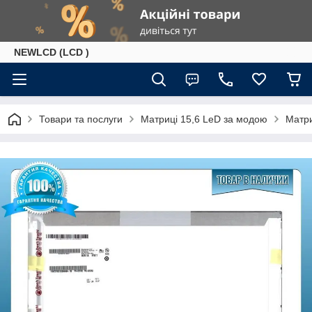
NEWLCD (LCD )
Товари та послуги
Матриці 15,6 LeD за модою
Матри