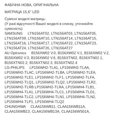
ФАБІЧНА НОВА, ОРИГІНАЛЬНА
МАТРИЦА 15,6" LED
Сумісні моделі матриць:
(У разі відсутності Вашої моделі в списку, уточнюйте
сумісність)
SAMSUNG LTN156AT02, LTN156AT03, LTN156AT05,
LTN156AT09, LTN156AT10, LTN156AT14, LTN156AT15,
LTN156AT16, LTN156AT17, LTN156AT22, LTN156AT23,
LTN156AT24, LTN156AT26, LTN156AT27
AU Optronics B156XW02 V.0, B156XW02 V.1, B156XW02 V.2,
B156XW02 V.3, B156XW02 V.6, B156XTN02, B156XTN02.1,
B156XTN02.2, B156XTN02.3, B156XTN02.4
LG-PHILIPS LP156WH2-TLA1, LP156WH2-TLAA,
LP156WH2-TLAC, LP156WH2-TLBA, LP156WH2-TLEA,
LP156WH2-TLE1, LP156WH2-TLF1, LP156WH2-TLFA,
LP156WH2-TLQ1, LP156WH2-TLQ2, LP156WH2-TLR2,
LP156WH2-TLRB LP156WH2-TLRA, LP156WH4-TLB1,
LP156WH4-TLA1, LP156WH4-TLC1, LP156WH4-TLD1,
LP156WH4-TLC2, LP156WH4-TLN1, LP156WH4-TLN2,
LP156WH4-TLP1, LP156WH4-TLQ2
CHUNGHWA CLAA156WB11, CLAA156WB11A,
CLAA156WB13, CLAA156WB13A, CLAA156WS01A,