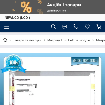
NEWLCD (LCD )
Товари та послуги
Матриці 15,6 LeD за модою
Матри