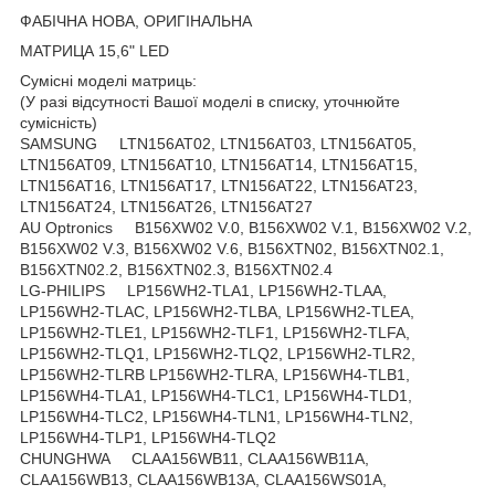
ФАБІЧНА НОВА, ОРИГІНАЛЬНА
МАТРИЦА 15,6" LED
Сумісні моделі матриць:
(У разі відсутності Вашої моделі в списку, уточнюйте
сумісність)
SAMSUNG LTN156AT02, LTN156AT03, LTN156AT05,
LTN156AT09, LTN156AT10, LTN156AT14, LTN156AT15,
LTN156AT16, LTN156AT17, LTN156AT22, LTN156AT23,
LTN156AT24, LTN156AT26, LTN156AT27
AU Optronics B156XW02 V.0, B156XW02 V.1, B156XW02 V.2,
B156XW02 V.3, B156XW02 V.6, B156XTN02, B156XTN02.1,
B156XTN02.2, B156XTN02.3, B156XTN02.4
LG-PHILIPS LP156WH2-TLA1, LP156WH2-TLAA,
LP156WH2-TLAC, LP156WH2-TLBA, LP156WH2-TLEA,
LP156WH2-TLE1, LP156WH2-TLF1, LP156WH2-TLFA,
LP156WH2-TLQ1, LP156WH2-TLQ2, LP156WH2-TLR2,
LP156WH2-TLRB LP156WH2-TLRA, LP156WH4-TLB1,
LP156WH4-TLA1, LP156WH4-TLC1, LP156WH4-TLD1,
LP156WH4-TLC2, LP156WH4-TLN1, LP156WH4-TLN2,
LP156WH4-TLP1, LP156WH4-TLQ2
CHUNGHWA CLAA156WB11, CLAA156WB11A,
CLAA156WB13, CLAA156WB13A, CLAA156WS01A,