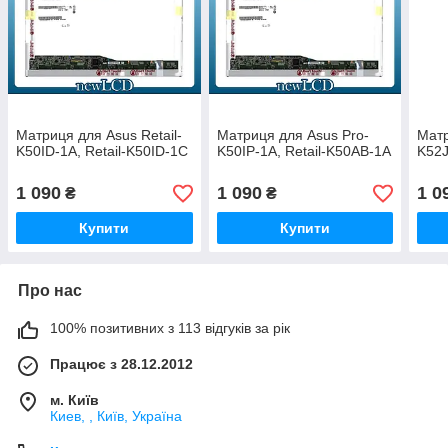
Матриця для Asus Retail-
Матриця для Asus Pro-
Матр
K50ID-1A, Retail-K50ID-1C
K50IP-1A, Retail-K50AB-1A
K52J
1 090
1 090
1 0
₴
₴
Купити
Купити
Про нас
100% позитивних з 113 відгуків за рік
Працює з 28.12.2012
м. Київ
Киев, , Київ, Україна