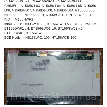
CLAA156WA07A, CLAA156WA11, CLAA156WA11A,
CHIMEI N156B6-L03, N156B6-L04, N156B6-L05, N156B6-
L06, N156B6-L07, N156B6-L08, N156B6-L0A, N156B6-L0B,
N156B6-L0I, N156B6-L0H, N156BGE-L11, N156BGE-L21
IVO M156NWR2
Innolux BT156GW01 v.1, BT156GW01 v.2, BT156GW01 v.3,
BT156GW01 v.4, BT156GW01 v.6, BT156GW02 v.0,
BT156GW01, BT156GW02
BOE Hydis HB156WX1-100, HT156WXB-100