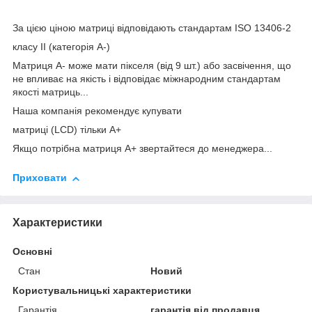
За цією ціною матриці відповідають стандартам ISO 13406-2
класу II (категорія А-)
Матриця А- може мати пікселя (від 9 шт.) або засвічення, що
не впливає на якість і відповідає міжнародним стандартам
якості матриць...
Наша компанія рекомендує купувати
матриці (LCD) тільки А+
Якщо потрібна матриця А+ звертайтеся до менеджера...
Приховати
Характеристики
Основні
Стан
Новий
Користувальницькі характеристики
Гарантія
гарантія від продавця