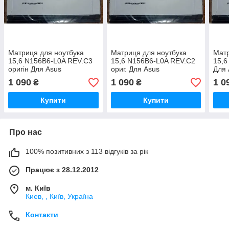
Матриця для ноутбука
Матриця для ноутбука
Матр
15,6 N156B6-L0A REV.C3
15,6 N156B6-L0A REV.C2
15,6
оригін Для Asus
ориг. Для Asus
Для 
1 090
1 090
1 0
₴
₴
Купити
Купити
Про нас
100% позитивних з 113 відгуків за рік
Працює з 28.12.2012
м. Київ
Киев, , Київ, Україна
Контакти