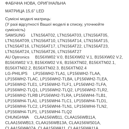
ФАБІЧНА НОВА, ОРИГІНАЛЬНА
МАТРИЦА 15,6" LED
Сумісні моделі матриць:
(У разі відсутності Вашої моделі в списку, уточнюйте
сумісність)
SAMSUNG LTN156AT02, LTN156AT03, LTN156AT05,
LTN156AT09, LTN156AT10, LTN156AT14, LTN156AT15,
LTN156AT16, LTN156AT17, LTN156AT22, LTN156AT23,
LTN156AT24, LTN156AT26, LTN156AT27
AU Optronics B156XW02 V.0, B156XW02 V.1, B156XW02 V.2,
B156XW02 V.3, B156XW02 V.6, B156XTN02, B156XTN02.1,
B156XTN02.2, B156XTN02.3, B156XTN02.4
LG-PHILIPS LP156WH2-TLA1, LP156WH2-TLAA,
LP156WH2-TLAC, LP156WH2-TLBA, LP156WH2-TLEA,
LP156WH2-TLE1, LP156WH2-TLF1, LP156WH2-TLFA,
LP156WH2-TLQ1, LP156WH2-TLQ2, LP156WH2-TLR2,
LP156WH2-TLRB LP156WH2-TLRA, LP156WH4-TLB1,
LP156WH4-TLA1, LP156WH4-TLC1, LP156WH4-TLD1,
LP156WH4-TLC2, LP156WH4-TLN1, LP156WH4-TLN2,
LP156WH4-TLP1, LP156WH4-TLQ2
CHUNGHWA CLAA156WB11, CLAA156WB11A,
CLAA156WB13, CLAA156WB13A, CLAA156WS01A,
CLAA156WA07A, CLAA156WA11, CLAA156WA11A,