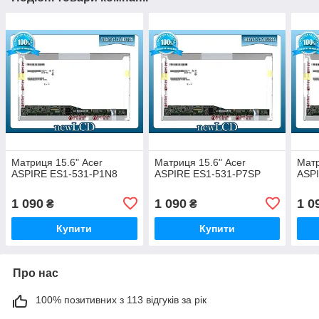
Матриця 15.6" Acer
Матриця 15.6" Acer
Матр
ASPIRE ES1-531-P1N8
ASPIRE ES1-531-P7SP
ASP
1 090
1 090
1 0
₴
₴
Купити
Купити
Про нас
100% позитивних з 113 відгуків за рік