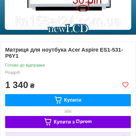
Матриця для ноутбука Acer Aspire ES1-531-
P6Y1
Готово до відправки
Роздріб
1 340
₴
Купити
або
Купити з