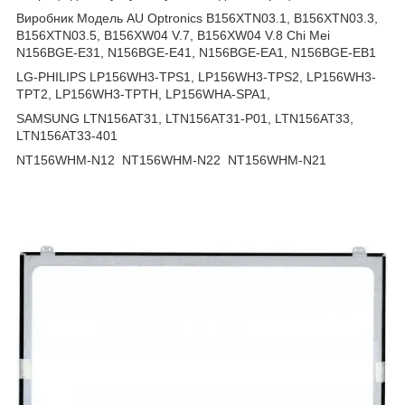
Виробник Модель AU Optronics B156XTN03.1, B156XTN03.3,
B156XTN03.5, B156XW04 V.7, B156XW04 V.8 Chi Mei
N156BGE-E31, N156BGE-E41, N156BGE-EA1, N156BGE-EB1
LG-PHILIPS LP156WH3-TPS1, LP156WH3-TPS2, LP156WH3-
TPT2, LP156WH3-TPTH, LP156WHA-SPA1,
SAMSUNG LTN156AT31, LTN156AT31-P01, LTN156AT33,
LTN156AT33-401
NT156WHM-N12
NT156WHM-N22
NT156WHM-N21