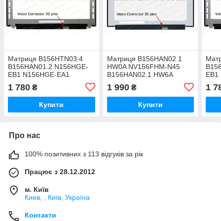
Матриця B156HTN03.4
Матриця B156HAN02.1
Мат
B156HAN01.2 N156HGE-
HW0A NV156FHM-N45
B15
EB1 N156HGE-EA1
B156HAN02.1 HW6A
EB1
B156HTN03.4 N156HGE-
NV156FHM-N61
B15
1 780
1 990
1 7
₴
₴
EBB B156HTN03.4
LM156LF9L01 NV156FHM-
EBB
B156HTN03.5
N3D N156HCE-GN1
B15
Купити
Купити
Про нас
100% позитивних з 113 відгуків за рік
Працює з 28.12.2012
м. Київ
Киев, , Київ, Україна
Контакти