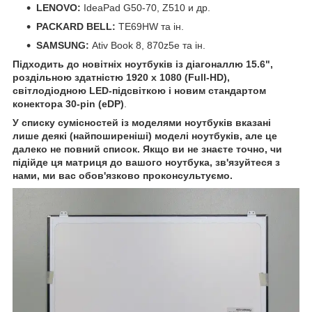
LENOVO:
IdeaPad G50-70, Z510 и др.
PACKARD BELL:
TE69HW та ін.
SAMSUNG:
Ativ Book 8, 870z5e та ін.
Підходить до новітніх ноутбуків із діагоналлю 15.6",
роздільною здатністю 1920 x 1080 (Full-HD),
світлодіодною LED-підсвіткою і новим стандартом
конектора 30-pin (eDP)
.
У списку сумісностей із моделями ноутбуків вказані
лише деякі (найпоширеніші) моделі ноутбуків, але це
далеко не повний список. Якщо ви не знаєте точно, чи
підійде ця матриця до вашого ноутбука, зв'язуйтеся з
нами, ми вас обов'язково проконсультуємо.