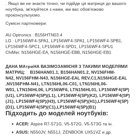
. Якщо ви не знаєте точно, чи підійде ця матриця до вашого
ноутбука, зв'язуйтеся з нами, ми вас обов'язково
проконсультуємо.
Сумісні партномери:
AU Optronics : B156HTN03.4
LG : LP156WF4-SPA1, LP156WF4-SPA1, LP156WF4-SPB1,
LP156WF4-SPC1, LP156WF4-SPD1, LP156WF4-SPU1
ChiMei: N156HGE-EA, N156HGE-EBB, N156HGE-EB1
ДАНА МАтриНА ВАЗІМОЗАМІЄНЯ З ТАКИМИ МОДЕЛЯМИ
МАТРИЦ:
B156HAN01.1,
B156HAN01.2,
NV156FHM-
N42,
NV156FHM-N43,
N156HGE-EAL REV.C1,
N156HGE-EAL
,
NV156FHM-N41,
LTN156HL06-C01,
LTN156HL06-
W01,
LTN156HL06,
LP156WF6,
LTN156HL01,
LP156WF4(SP)
(U1),
LP156WF4(SP)(L1),
LP156WF4(SP)(K2),
LP156WF4(SP)
(J1),
LP156WF4(SP)(H3),
LP156WF4(SP)(H1),
LP156WF4(SP)
(D1),
LP156WF4(SP)(C1),
LP156WF4(SP)(B1)
Підходить до моделей ноутбуків:
ACER:
Aspire R7-571G, V5-572G, V5-573G та ін.
ASUS:
N550JV, N551J, ZENBOOK UX51VZ и др.