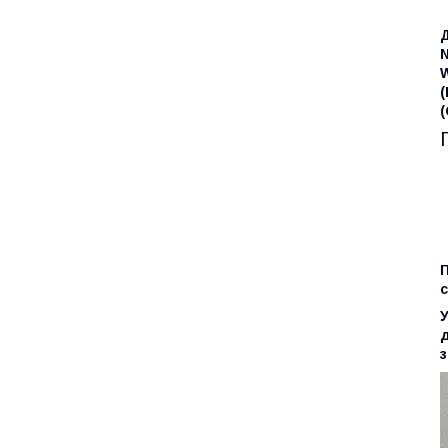
(
(
П
с
У
д
з