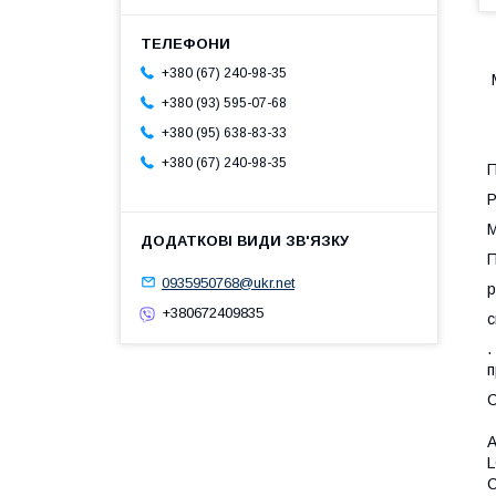
+380 (67) 240-98-35
М
+380 (93) 595-07-68
+380 (95) 638-83-33
Д
+380 (67) 240-98-35
П
Р
М
П
0935950768@ukr.net
р
+380672409835
с
.
п
С
A
L
C