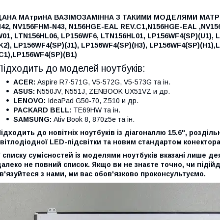
ДАНА МАтриНА ВАЗІМОЗАМІННА З ТАКИМИ МОДЕЛЯМИ МАТ
N42,
NV156FHM-N43,
N156HGE-EAL REV.C1,
N156HGE-EAL ,
NV15
W01,
LTN156HL06,
LP156WF6,
LTN156HL01,
LP156WF4(SP)(U1),
L
K2),
LP156WF4(SP)(J1),
LP156WF4(SP)(H3),
LP156WF4(SP)(H1),
L
C1),
LP156WF4(SP)(B1)
Підходить до моделей ноутбуків:
ACER:
Aspire R7-571G, V5-572G, V5-573G та ін.
ASUS:
N550JV, N551J, ZENBOOK UX51VZ и др.
LENOVO:
IdeaPad G50-70, Z510 и др.
PACKARD BELL:
TE69HW та ін.
SAMSUNG:
Ativ Book 8, 870z5e та ін.
ідходить до новітніх ноутбуків із діагоналлю 15.6", роздільн
вітлодіодної LED-підсвітки та новим стандартом конектора 
 списку сумісностей із моделями ноутбуків вказані лише дея
алеко не повний список. Якщо ви не знаєте точно, чи підій
в'язуйтеся з нами, ми вас обов'язково проконсультуємо.