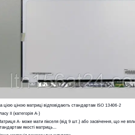
а цією ціною матриці відповідають стандартам ISO 13406-2
ласу II (категорія А-)
атриця А- може мати пікселя (від 9 шт.) або засвічення, що не впл
тандартам якості матриць...