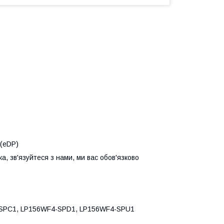
 (eDP)
а, зв'язуйтеся з нами, ми вас обов'язково
-SPC1, LP156WF4-SPD1, LP156WF4-SPU1