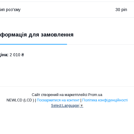
ип роз'єму
30 pin
нформація для замовлення
іна:
2 010 ₴
Сайт створений на маркетплейсі
Prom.ua
NEWLCD (LCD ) |
Поскаржитися на контент
|
Політика конфіденційності
Select Language
▼