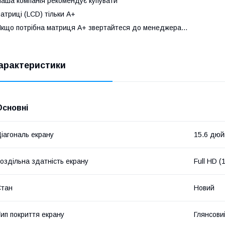
аша компанія рекомендує купувати
атриці (LCD) тільки А+
кщо потрібна матриця А+ звертайтеся до менеджера...
арактеристики
Основні
іагональ екрану
15.6 дю
оздільна здатність екрану
Full HD 
Стан
Новий
ип покриття екрану
Глянсови