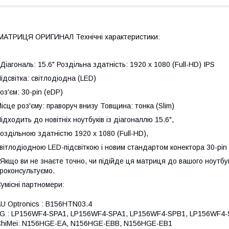
АТРИЦЯ ОРИГИНАЛ Технічні характеристики:
іагональ: 15.6" Роздільна здатність: 1920 x 1080 (Full-HD) IPS
ідсвітка: світлодіодна (LED)
оз'єм: 30-pin (eDP)
ісце роз'єму: праворуч внизу Товщина: тонка (Slim)
ідходить до новітніх ноутбуків із діагоналлю 15.6",
оздільною здатністю 1920 x 1080 (Full-HD),
вітлодіодною LED-підсвіткою і новим стандартом конектора 30-pin
 Якщо ви не знаєте точно, чи підійде ця матриця до вашого ноутбук
роконсультуємо.
умісні партномери:
U Optronics : B156HTN03.4
G : LP156WF4-SPA1, LP156WF4-SPA1, LP156WF4-SPB1, LP156WF4
hiMei: N156HGE-EA, N156HGE-EBB, N156HGE-EB1