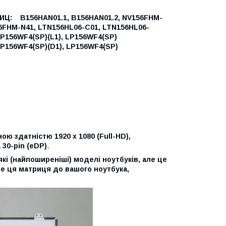
РИЦ:
B156HAN01.1,
B156HAN01.2,
NV156FHM-
6FHM-N41,
LTN156HL06-C01,
LTN156HL06-
P156WF4(SP)(L1),
LP156WF4(SP)
P156WF4(SP)(D1),
LP156WF4(SP)
ою здатністю 1920 x 1080 (Full-HD),
30-pin (eDP)
.
кі (найпоширеніші) моделі ноутбуків, але це
де ця матриця до вашого ноутбука,