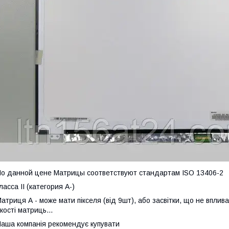
о данной цене Матрицы соответствуют стандартам ISO 13406-2
ласса II (категория А-)
атриця А - може мати пікселя (від 9шт), або засвітки, що не вплив
кості матриць...
аша компанія рекомендує купувати