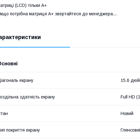
атриці (LCD) тільки А+
кщо потрібна матриця А+ звертайтеся до менеджера...
арактеристики
Основні
іагональ екрану
15.6 дю
оздільна здатність екрану
Full HD 
Стан
Новий
ип покриття екрану
Глянсови