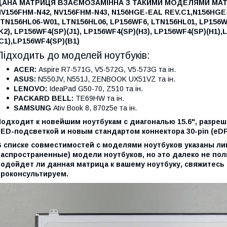
ДАНА МАТРИЦЯ ВЗАЄМОЗАМІННА З ТАКИМИ МОДЕЛЯМИ МА
NV156FHM-N42,
NV156FHM-N43,
N156HGE-EAL REV.C1,
N156HGE-
LTN156HL06-W01,
LTN156HL06,
LP156WF6,
LTN156HL01,
LP156W
K2),
LP156WF4(SP)(J1),
LP156WF4(SP)(H3),
LP156WF4(SP)(H1),
L
C1),
LP156WF4(SP)(B1)
Підходить до моделей ноутбуків:
ACER:
Aspire R7-571G, V5-572G, V5-573G та ін.
ASUS:
N550JV, N551J, ZENBOOK UX51VZ та ін.
LENOVO:
IdeaPad G50-70, Z510 та ін.
PACKARD BELL:
TE69HW та ін.
SAMSUNG
Ativ Book 8, 870z5e та ін.
одходит к новейшим ноутбукам с диагональю 15.6", разреше
LED-подсветкой и новым стандартом коннектора 30-pin (eDP
В списке совместимостей с моделями ноутбуков указаны л
аспространенные) модели ноутбуков, но это далеко не полн
подойдет ли данная матрица к вашему ноутбуку, свяжитесь 
проконсультируем.