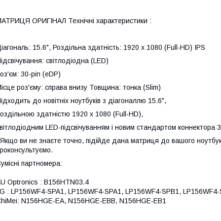
АТРИЦЯ ОРИГІНАЛ Технічні характеристики :
іагональ: 15.6", Роздільна здатність: 1920 x 1080 (Full-HD) IPS
ідсвічування: світлодіодна (LED)
оз'єм: 30-pin (eDP)
ісце роз'єму: справа внизу Товщина: тонка (Slim)
ідходить до новітніх ноутбуків з діагоналлю 15.6",
оздільною здатністю 1920 x 1080 (Full-HD),
вітлодіодним LED-підсвічуванням і новим стандартом коннектора 3
 Якщо ви не знаєте точно, підійде дана матриця до вашого ноутбука
роконсультуємо.
умісні партномера:
U Optronics : B156HTN03.4
G : LP156WF4-SPA1, LP156WF4-SPA1, LP156WF4-SPB1, LP156WF4
hiMei: N156HGE-EA, N156HGE-EBB, N156HGE-EB1