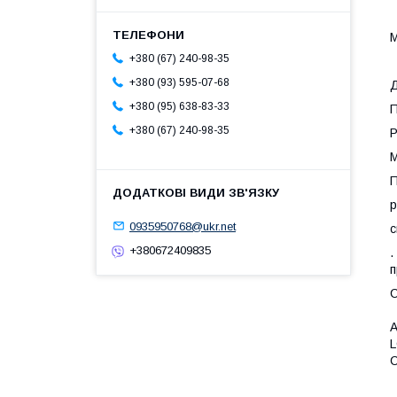
М
+380 (67) 240-98-35
+380 (93) 595-07-68
Д
+380 (95) 638-83-33
П
+380 (67) 240-98-35
Р
М
П
р
0935950768@ukr.net
с
+380672409835
.
п
С
A
L
C