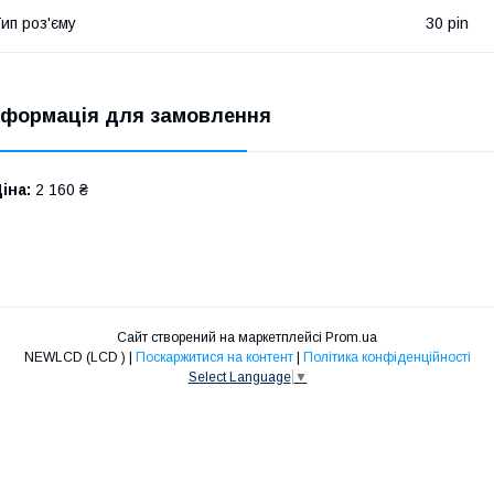
ип роз'єму
30 pin
нформація для замовлення
іна:
2 160 ₴
Сайт створений на маркетплейсі
Prom.ua
NEWLCD (LCD ) |
Поскаржитися на контент
|
Політика конфіденційності
Select Language
▼