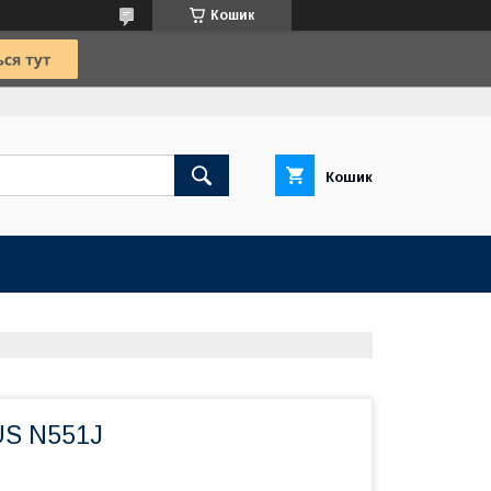
Кошик
Кошик
US N551J