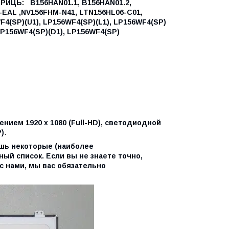
ТРИЦЬ:
B156HAN01.1,
B156HAN01.2,
EAL ,
NV156FHM-N41,
LTN156HL06-C01,
F4(SP)(U1),
LP156WF4(SP)(L1),
LP156WF4(SP)
P156WF4(SP)(D1),
LP156WF4(SP)
нием 1920 x 1080 (Full-HD), светодиодной
)
.
ишь некоторые (наиболее
ый список. Если вы не знаете точно,
с нами, мы вас обязательно