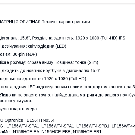
АТРИЦЯ ОРИГІНАЛ Технічні характеристики :
іагональ: 15.6", Роздільна здатність: 1920 x 1080 (Full-HD) IPS
ідсвічування: світлодіодна (LED)
оз'єм: 30-pin (eDP)
ісце роз'єму: справа внизу Товщина: тонка (Slim)
ідходить до новітніх ноутбуків з діагоналлю 15.6",
оздільною здатністю 1920 x 1080 (Full-HD),
вітлодіодним LED-підсвічуванням і новим стандартом коннектора 3
 Якщо ви не знаєте точно, підійде дана матриця до вашого ноутбука
роконсультуємо.
умісні партномера:
U Optronics : B156HTN03.4
G : LP156WF4-SPA1, LP156WF4-SPA1, LP156WF4-SPB1, LP156WF4
hiMei: N156HGE-EA, N156HGE-EBB, N156HGE-EB1