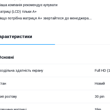
аша компанія рекомендує купувати
атриці (LCD) тільки А+
кщо потрібна матриця А+ звертайтеся до менеджера...
арактеристики
Основні
оздільна здатність екрану
Full HD 
Стан
Новий
ип роз'єму
30 pin
овщина матриці
Slim