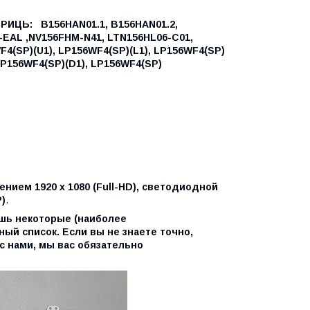
ТРИЦЬ:
B156HAN01.1,
B156HAN01.2,
EAL ,
NV156FHM-N41,
LTN156HL06-C01,
F4(SP)(U1),
LP156WF4(SP)(L1),
LP156WF4(SP)
P156WF4(SP)(D1),
LP156WF4(SP)
нием 1920 x 1080 (Full-HD), светодиодной
)
.
ишь некоторые (наиболее
ый список. Если вы не знаете точно,
с нами, мы вас обязательно