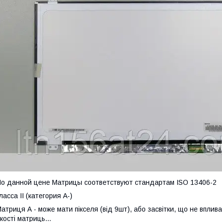
о данной цене Матрицы соответствуют стандартам ISO 13406-2
ласса II (категория А-)
атриця А - може мати пікселя (від 9шт), або засвітки, що не вплив
кості матриць...