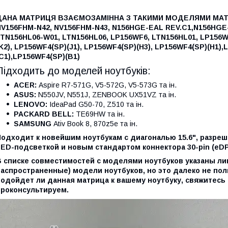
ДАНА МАТРИЦЯ ВЗАЄМОЗАМІННА З ТАКИМИ МОДЕЛЯМИ МА
NV156FHM-N42,
NV156FHM-N43,
N156HGE-EAL REV.C1,
N156HGE-
LTN156HL06-W01,
LTN156HL06,
LP156WF6,
LTN156HL01,
LP156W
K2),
LP156WF4(SP)(J1),
LP156WF4(SP)(H3),
LP156WF4(SP)(H1),
L
C1),
LP156WF4(SP)(B1)
Підходить до моделей ноутбуків:
ACER:
Aspire R7-571G, V5-572G, V5-573G та ін.
ASUS:
N550JV, N551J, ZENBOOK UX51VZ та ін.
LENOVO:
IdeaPad G50-70, Z510 та ін.
PACKARD BELL:
TE69HW та ін.
SAMSUNG
Ativ Book 8, 870z5e та ін.
одходит к новейшим ноутбукам с диагональю 15.6", разреше
LED-подсветкой и новым стандартом коннектора 30-pin (eDP
В списке совместимостей с моделями ноутбуков указаны л
аспространенные) модели ноутбуков, но это далеко не полн
подойдет ли данная матрица к вашему ноутбуку, свяжитесь 
проконсультируем.