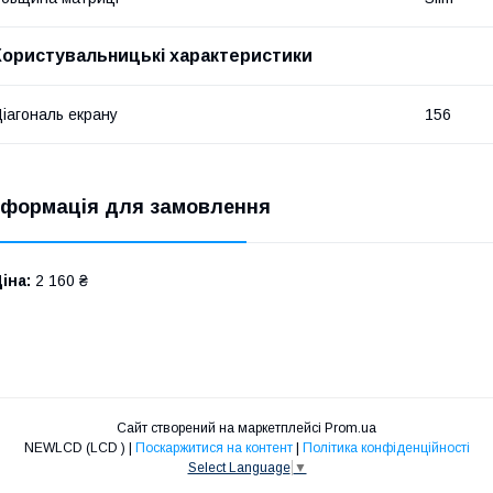
Користувальницькі характеристики
іагональ екрану
156
нформація для замовлення
іна:
2 160 ₴
Сайт створений на маркетплейсі
Prom.ua
NEWLCD (LCD ) |
Поскаржитися на контент
|
Політика конфіденційності
Select Language
▼