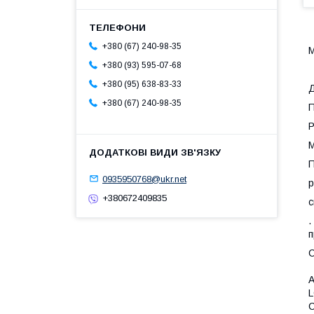
+380 (67) 240-98-35
М
+380 (93) 595-07-68
+380 (95) 638-83-33
Д
+380 (67) 240-98-35
П
Р
М
П
0935950768@ukr.net
р
+380672409835
с
.
п
С
A
L
C