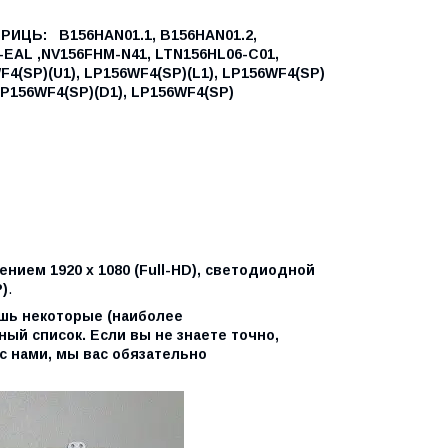
ТРИЦЬ:
B156HAN01.1,
B156HAN01.2,
EAL ,
NV156FHM-N41,
LTN156HL06-C01,
F4(SP)(U1),
LP156WF4(SP)(L1),
LP156WF4(SP)
P156WF4(SP)(D1),
LP156WF4(SP)
нием 1920 x 1080 (Full-HD), светодиодной
)
.
ишь некоторые (наиболее
ый список. Если вы не знаете точно,
с нами, мы вас обязательно