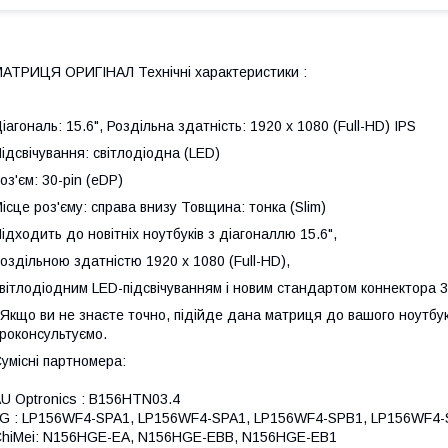
АТРИЦЯ ОРИГІНАЛ Технічні характеристики :
іагональ: 15.6", Роздільна здатність: 1920 x 1080 (Full-HD) IPS
ідсвічування: світлодіодна (LED)
оз'єм: 30-pin (eDP)
ісце роз'єму: справа внизу Товщина: тонка (Slim)
ідходить до новітніх ноутбуків з діагоналлю 15.6",
оздільною здатністю 1920 x 1080 (Full-HD),
вітлодіодним LED-підсвічуванням і новим стандартом коннектора 3
 Якщо ви не знаєте точно, підійде дана матриця до вашого ноутбука
роконсультуємо.
умісні партномера:
U Optronics : B156HTN03.4
G : LP156WF4-SPA1, LP156WF4-SPA1, LP156WF4-SPB1, LP156WF4
hiMei: N156HGE-EA, N156HGE-EBB, N156HGE-EB1