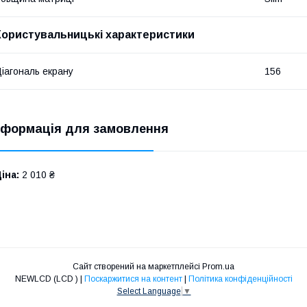
Користувальницькі характеристики
іагональ екрану
156
нформація для замовлення
іна:
2 010 ₴
Сайт створений на маркетплейсі
Prom.ua
NEWLCD (LCD ) |
Поскаржитися на контент
|
Політика конфіденційності
Select Language
▼