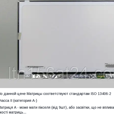
о данной цене Матрицы соответствуют стандартам ISO 13406-2
ласса II (категория А-)
атриця А - може мати пікселя (від 9шт), або засвітки, що не вплив
кості матриць...