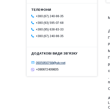
+380 (67) 240-98-35
М
+380 (93) 595-07-68
+380 (95) 638-83-33
Д
+380 (67) 240-98-35
П
Р
М
П
0935950768@ukr.net
р
+380672409835
с
.
п
С
A
L
C