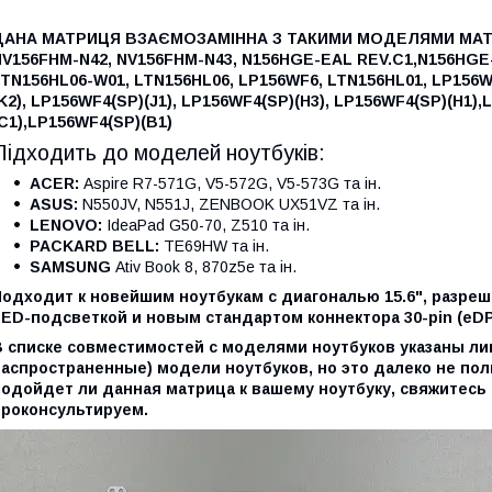
ДАНА МАТРИЦЯ ВЗАЄМОЗАМІННА З ТАКИМИ МОДЕЛЯМИ МА
NV156FHM-N42,
NV156FHM-N43,
N156HGE-EAL REV.C1,
N156HGE-
LTN156HL06-W01,
LTN156HL06,
LP156WF6,
LTN156HL01,
LP156W
K2),
LP156WF4(SP)(J1),
LP156WF4(SP)(H3),
LP156WF4(SP)(H1),
L
C1),
LP156WF4(SP)(B1)
Підходить до моделей ноутбуків:
ACER:
Aspire R7-571G, V5-572G, V5-573G та ін.
ASUS:
N550JV, N551J, ZENBOOK UX51VZ та ін.
LENOVO:
IdeaPad G50-70, Z510 та ін.
PACKARD BELL:
TE69HW та ін.
SAMSUNG
Ativ Book 8, 870z5e та ін.
одходит к новейшим ноутбукам с диагональю 15.6", разреше
LED-подсветкой и новым стандартом коннектора 30-pin (eDP
В списке совместимостей с моделями ноутбуков указаны л
аспространенные) модели ноутбуков, но это далеко не полн
подойдет ли данная матрица к вашему ноутбуку, свяжитесь 
проконсультируем.