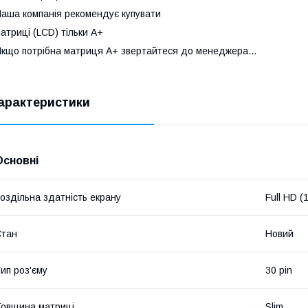
аша компанія рекомендує купувати
атриці (LCD) тільки А+
кщо потрібна матриця А+ звертайтеся до менеджера...
арактеристики
Основні
оздільна здатність екрану
Full HD 
Стан
Новий
ип роз'єму
30 pin
овщина матриці
Slim