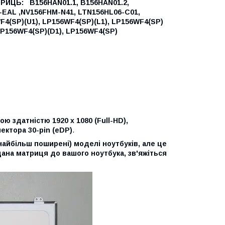
ТРИЦЬ:
B156HAN01.1,
B156HAN01.2,
EAL ,
NV156FHM-N41,
LTN156HL06-C01,
F4(SP)(U1),
LP156WF4(SP)(L1),
LP156WF4(SP)
P156WF4(SP)(D1),
LP156WF4(SP)
ою здатністю 1920 x 1080 (Full-HD),
ктора 30-pin (eDP)
.
найбільш поширені) моделі ноутбуків, але це
дана матриця до вашого ноутбука, зв'яжіться