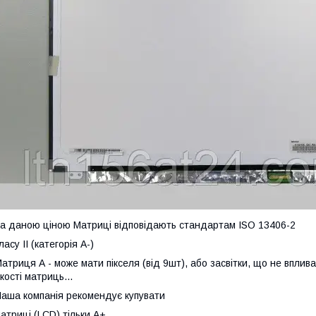
а даною ціною Матриці відповідають стандартам ISO 13406-2
ласу II (категорія А-)
атриця А - може мати пікселя (від 9шт), або засвітки, що не вплив
кості матриць...
аша компанія рекомендує купувати
атриці (LCD) тільки А+