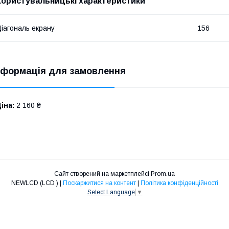
Користувальницькі характеристики
іагональ екрану
156
нформація для замовлення
іна:
2 160 ₴
Сайт створений на маркетплейсі
Prom.ua
NEWLCD (LCD ) |
Поскаржитися на контент
|
Політика конфіденційності
Select Language
▼