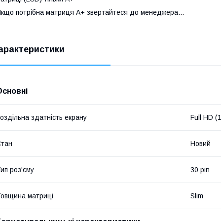
кщо потрібна матриця А+ звертайтеся до менеджера...
арактеристики
Основні
оздільна здатність екрану
Full HD 
Стан
Новий
ип роз'єму
30 pin
овщина матриці
Slim