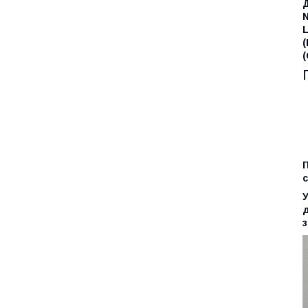
(
(
П
с
У
д
з