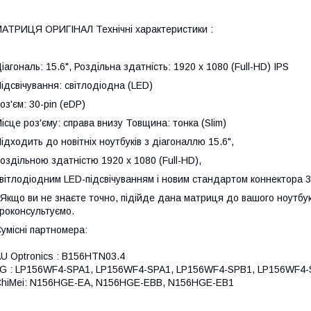
АТРИЦЯ ОРИГІНАЛ Технічні характеристики :
іагональ: 15.6", Роздільна здатність: 1920 x 1080 (Full-HD) IPS
ідсвічування: світлодіодна (LED)
оз'єм: 30-pin (eDP)
ісце роз'єму: справа внизу Товщина: тонка (Slim)
ідходить до новітніх ноутбуків з діагоналлю 15.6",
оздільною здатністю 1920 x 1080 (Full-HD),
вітлодіодним LED-підсвічуванням і новим стандартом коннектора 3
 Якщо ви не знаєте точно, підійде дана матриця до вашого ноутбука
роконсультуємо.
умісні партномера:
U Optronics : B156HTN03.4
G : LP156WF4-SPA1, LP156WF4-SPA1, LP156WF4-SPB1, LP156WF4
hiMei: N156HGE-EA, N156HGE-EBB, N156HGE-EB1