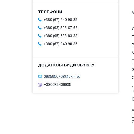
М
+380 (67) 240-98-35
+380 (93) 595-07-68
Д
+380 (95) 638-83-33
П
+380 (67) 240-98-35
Р
М
П
р
0935950768@ukr.net
с
+380672409835
.
п
С
A
L
C