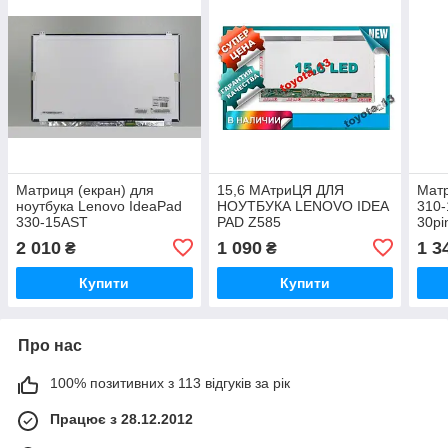
Матриця (екран) для
15,6 МАтриЦЯ ДЛЯ
Мат
ноутбука Lenovo IdeaPad
НОУТБУКА LENOVO IDEA
310-
330-15AST
PAD Z585
30pi
cd/m
2 010
1 090
1 3
₴
₴
Купити
Купити
Про нас
100% позитивних з 113 відгуків за рік
Працює з 28.12.2012