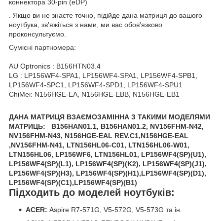
коннектора 30-pin (eDP)
. Якщо ви не знаєте точно, підійде дана матриця до вашого
ноутбука, зв'яжіться з нами, ми вас обов'язково
проконсультуємо.
Сумісні партномера:
AU Optronics : B156HTN03.4
LG : LP156WF4-SPA1, LP156WF4-SPA1, LP156WF4-SPB1,
LP156WF4-SPC1, LP156WF4-SPD1, LP156WF4-SPU1
ChiMei: N156HGE-EA, N156HGE-EBB, N156HGE-EB1
ДАНА МАТРИЦЯ ВЗАЄМОЗАМІННА З ТАКИМИ МОДЕЛЯМИ
МАТРИЦЬ:
B156HAN01.1,
B156HAN01.2,
NV156FHM-N42,
NV156FHM-N43,
N156HGE-EAL REV.C1,
N156HGE-EAL
,
NV156FHM-N41,
LTN156HL06-C01,
LTN156HL06-W01,
LTN156HL06,
LP156WF6,
LTN156HL01,
LP156WF4(SP)(U1),
LP156WF4(SP)(L1),
LP156WF4(SP)(K2),
LP156WF4(SP)(J1),
LP156WF4(SP)(H3),
LP156WF4(SP)(H1),
LP156WF4(SP)(D1),
LP156WF4(SP)(C1),
LP156WF4(SP)(B1)
Підходить до моделей ноутбуків:
ACER:
Aspire R7-571G, V5-572G, V5-573G та ін.