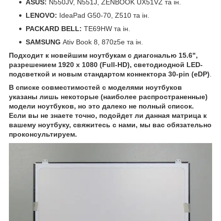
ASUS:
N550JV, N551J, ZENBOOK UX51VZ та ін.
LENOVO:
IdeaPad G50-70, Z510 та ін.
PACKARD BELL:
TE69HW та ін.
SAMSUNG
Ativ Book 8, 870z5e та ін.
Подходит к новейшим ноутбукам с диагональю 15.6",
разрешением 1920 x 1080 (Full-HD), светодиодной LED-
подсветкой и новым стандартом коннектора 30-pin (eDP)
.
В списке совместимостей с моделями ноутбуков
указаны лишь некоторые (наиболее распространенные)
модели ноутбуков, но это далеко не полный список.
Если вы не знаете точно, подойдет ли данная матрица к
вашему ноутбуку, свяжитесь с нами, мы вас обязательно
проконсультируем.