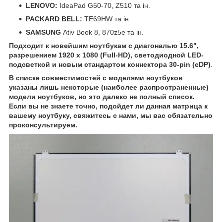
LENOVO:
IdeaPad G50-70, Z510 та ін.
PACKARD BELL:
TE69HW та ін.
SAMSUNG
Ativ Book 8, 870z5e та ін.
Подходит к новейшим ноутбукам с диагональю 15.6",
разрешением 1920 x 1080 (Full-HD), светодиодной LED-
подсветкой и новым стандартом коннектора 30-pin (eDP)
.
В списке совместимостей с моделями ноутбуков
указаны лишь некоторые (наиболее распространенные)
модели ноутбуков, но это далеко не полный список.
Если вы не знаете точно, подойдет ли данная матрица к
вашему ноутбуку, свяжитесь с нами, мы вас обязательно
проконсультируем.