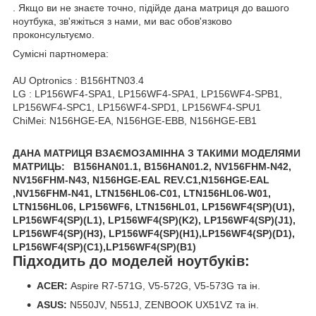
. Якщо ви не знаєте точно, підійде дана матриця до вашого
ноутбука, зв'яжіться з нами, ми вас обов'язково
проконсультуємо.
Сумісні партномера:
AU Optronics : B156HTN03.4
LG : LP156WF4-SPA1, LP156WF4-SPA1, LP156WF4-SPB1,
LP156WF4-SPC1, LP156WF4-SPD1, LP156WF4-SPU1
ChiMei: N156HGE-EA, N156HGE-EBB, N156HGE-EB1
ДАНА МАТРИЦЯ ВЗАЄМОЗАМІННА З ТАКИМИ МОДЕЛЯМИ
МАТРИЦЬ:
B156HAN01.1,
B156HAN01.2,
NV156FHM-N42,
NV156FHM-N43,
N156HGE-EAL REV.C1,
N156HGE-EAL
,
NV156FHM-N41,
LTN156HL06-C01,
LTN156HL06-W01,
LTN156HL06,
LP156WF6,
LTN156HL01,
LP156WF4(SP)(U1),
LP156WF4(SP)(L1),
LP156WF4(SP)(K2),
LP156WF4(SP)(J1),
LP156WF4(SP)(H3),
LP156WF4(SP)(H1),
LP156WF4(SP)(D1),
LP156WF4(SP)(C1),
LP156WF4(SP)(B1)
Підходить до моделей ноутбуків:
ACER:
Aspire R7-571G, V5-572G, V5-573G та ін.
ASUS:
N550JV, N551J, ZENBOOK UX51VZ та ін.