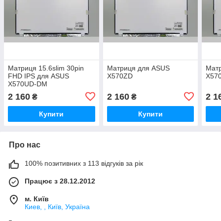
Матриця 15.6slim 30pin
Матриця для ASUS
Мат
FHD IPS для ASUS
X570ZD
X57
X570UD-DM
2 160
2 160
2 1
₴
₴
Купити
Купити
Про нас
100% позитивних з 113 відгуків за рік
Працює з 28.12.2012
м. Київ
Киев, , Київ, Україна